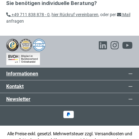
Sie benötigen individuelle Beratung?
Schlitzplatte
exkl. 24,70 € MwSt.
154,70 € inkl. MwSt.
+49 711 838 878 - 0
,
hier Rückruf vereinbaren
, oder per
Mail
anfragen
130,00 €*
Schlitzplatte
exkl. 24,70 € MwSt.
154,70 € inkl. MwSt.
72,00 €*
Informationen
Schlitzplatte
exkl. 13,68 € MwSt.
85,68 € inkl. MwSt.
Kontakt
Newsletter
106,00 €*
Schlitzplatte
exkl. 20,14 € MwSt.
126,14 € inkl. MwSt.
Alle Preise exkl. gesetzl. Mehrwertsteuer zzgl.
Versandkosten
und