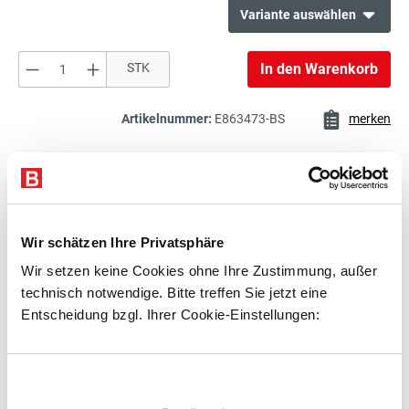
Variante auswählen
Produkt Anzahl: Gib den gewünschten Wert e
STK
In den Warenkorb
106,00 €*
Schlitzplatte
exkl. 20,14 € MwSt.
126,14 € inkl. MwSt.
Artikelnummer:
E863473-BS
merken
72,00 €*
Beschreibung
Schlitzplatte
exkl. 13,68 € MwSt.
Technische Daten
85,68 € inkl. MwSt.
Wir schätzen Ihre Privatsphäre
Zubehör
Wir setzen keine Cookies ohne Ihre Zustimmung, außer
108,00 €*
Beratung
technisch notwendige. Bitte treffen Sie jetzt eine
Schlitzplatte
exkl. 20,52 € MwSt.
Entscheidung bzgl. Ihrer Cookie-Einstellungen:
128,52 € inkl. MwSt.
Zubehör
Einwilligungsauswahl
73,00 €*