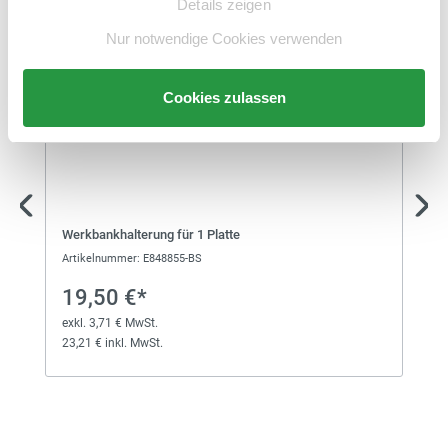
Schlitzplatte
Details zeigen
exkl. 13,87 € MwSt.
86,87 € inkl. MwSt.
Nur notwendige Cookies verwenden
73,00 €*
Cookies zulassen
Schlitzplatte
exkl. 13,87 € MwSt.
86,87 € inkl. MwSt.
72,00 €*
Schlitzplatte
Werkbankhalterung für 1 Platte
exkl. 13,68 € MwSt.
85,68 € inkl. MwSt.
Artikelnummer: E848855-BS
19,50 €*
47,50 €*
exkl. 3,71 € MwSt.
23,21 € inkl. MwSt.
Schlitzplatte
exkl. 9,03 € MwSt.
56,53 € inkl. MwSt.
130,00 €*