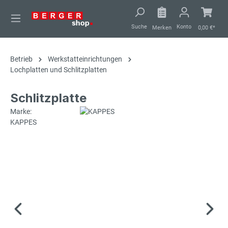
alt springen
Suche
Konto
Merken
0,00 €*
Betrieb
Werkstatteinrichtungen
Lochplatten und Schlitzplatten
Schlitzplatte
Marke:
KAPPES