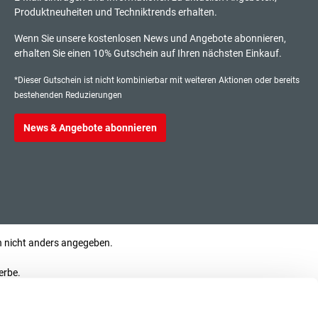
Produktneuheiten und Techniktrends erhalten.
47,50 €*
litzplatte
Wenn Sie unsere kostenlosen News und Angebote abonnieren,
exkl. 9,03 € MwSt.
erhalten Sie einen 10% Gutschein auf Ihren nächsten Einkauf.
56,53 € inkl. MwSt.
*Dieser Gutschein ist nicht kombinierbar mit weiteren Aktionen oder bereits
bestehenden Reduzierungen
News & Angebote abonnieren
73,00 €*
litzplatte
exkl. 13,87 € MwSt.
86,87 € inkl. MwSt.
130,00 €*
nicht anders angegeben.
litzplatte
exkl. 24,70 € MwSt.
erbe.
154,70 € inkl. MwSt.