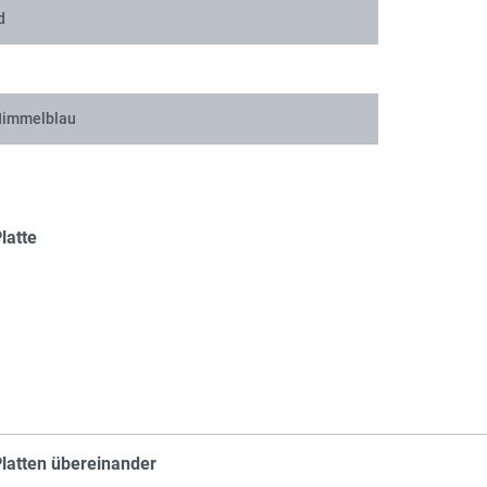
d
Sch
Himmelblau
Sch
latte
Sch
latten übereinander