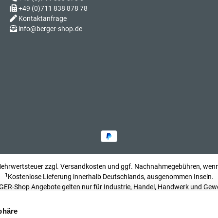
+49 (0)711 838 878 78
Kontaktanfrage
Sch
info@berger-shop.de
Sch
 Mehrwertsteuer zzgl.
Versandkosten
und ggf. Nachnahmegebühren, wenn 
Sch
1
Kostenlose Lieferung innerhalb Deutschlands, ausgenommen Inseln.
ER-Shop Angebote gelten nur für Industrie, Handel, Handwerk und Gew
Impressum
phäre