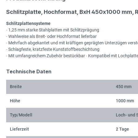
Schlitzplatte, Hochformat, BxH 450x1000 mm, 
Schlitzplattensysteme
∙ 1,25 mm starke Stahlplatten mit Schlitzprägung
∙ Wahlweise als Breit- oder Hochformat lieferbar
∙ Mehrfach abgekantet und mit kräftigen geprägten Unterzügen verste
∙ Schlagfeste, kratzfeste Kunststoffbeschichtung
∙ Mit umfangreichem Zubehör bestückbar ∙ Kompatibel mit Lochplatt
Technische Daten
Breite
450 mm
Höhe
1000 mm
Typ/Modell
Loch- und S
Lieferzeit
2 Tage