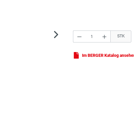
Produkt Anzahl: Gi
STK
Sch
Im BERGER Katalog ansehe
Sch