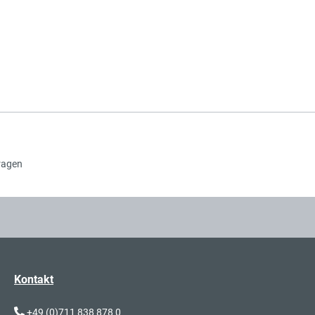
Sch
Sch
ragen
Sch
Kontakt
+49 (0)711 838 878 0