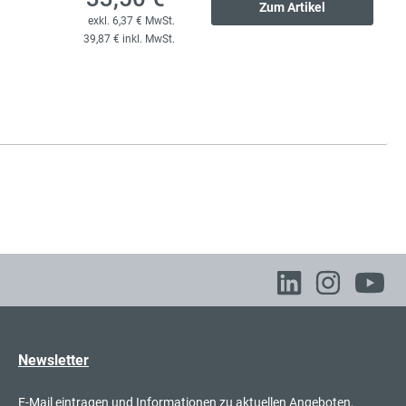
Zum Artikel
exkl. 6,37 € MwSt.
73,00 €*
litzplatte
39,87 € inkl. MwSt.
exkl. 13,87 € MwSt.
86,87 € inkl. MwSt.
47,50 €*
litzplatte
exkl. 9,03 € MwSt.
56,53 € inkl. MwSt.
74,00 €*
litzplatte
exkl. 14,06 € MwSt.
88,06 € inkl. MwSt.
Newsletter
E-Mail eintragen und Informationen zu aktuellen Angeboten,