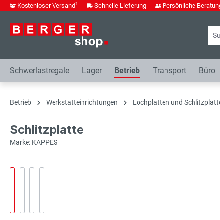
1
Kostenloser Versand
Schnelle Lieferung
Persönliche Beratun
springen
Zur Hauptnavigation springen
Schwerlastregale
Lager
Betrieb
Transport
Büro
Betrieb
Werkstatteinrichtungen
Lochplatten und Schlitzplatt
Schlitzplatte
Marke: KAPPES