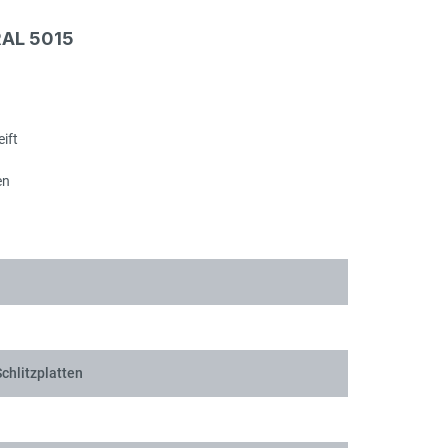
Sch
RAL 5015
ift
Sch
en
Sch
chlitzplatten