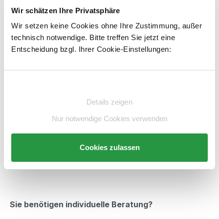
Variante auswählen
Wir schätzen Ihre Privatsphäre
Wir setzen keine Cookies ohne Ihre Zustimmung, außer
Produkt Anzahl: Gib den gewünschten Wert e
STK
In den Warenkorb
technisch notwendige. Bitte treffen Sie jetzt eine
106,00 €*
Entscheidung bzgl. Ihrer Cookie-Einstellungen:
Schlitzplatte
exkl. 20,14 € MwSt.
126,14 € inkl. MwSt.
Artikelnummer:
E6041455-BS
merken
Einwilligungsauswahl
47,50 €*
Beschreibung
Details zeigen
Schlitzplatte
exkl. 9,03 € MwSt.
Technische Daten
Nur notwendige Cookies verwenden
56,53 € inkl. MwSt.
Beratung
Cookies zulassen
130,00 €*
Schlitzplatte
exkl. 24,70 € MwSt.
154,70 € inkl. MwSt.
Sie benötigen individuelle Beratung?
133,00 €*