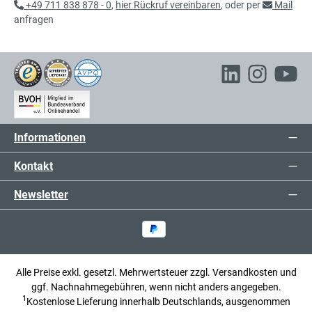
Schlitzplatte
exkl. 25,27 € MwSt.
+49 711 838 878 - 0
,
hier Rückruf vereinbaren
, oder per
Mail
158,27 € inkl. MwSt.
anfragen
106,00 €*
Schlitzplatte
exkl. 20,14 € MwSt.
126,14 € inkl. MwSt.
Informationen
132,00 €*
Schlitzplatte
exkl. 25,08 € MwSt.
Kontakt
157,08 € inkl. MwSt.
Newsletter
132,00 €*
Schlitzplatte
exkl. 25,08 € MwSt.
157,08 € inkl. MwSt.
Alle Preise exkl. gesetzl. Mehrwertsteuer zzgl.
Versandkosten
und
ggf. Nachnahmegebühren, wenn nicht anders angegeben.
1
Kostenlose Lieferung innerhalb Deutschlands, ausgenommen
72,00 €*