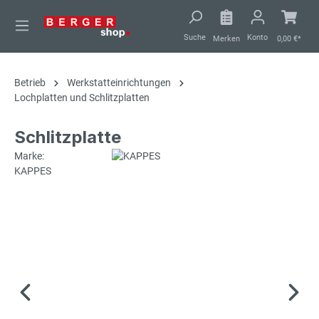
alt springen
Suche
Konto
Merken
0,00 €*
Betrieb
Werkstatteinrichtungen
Lochplatten und Schlitzplatten
Schlitzplatte
Marke:
KAPPES