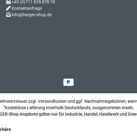
+49 (0)711 838 878 78
Kontaktanfrage
Sch
info@berger-shop.de
Sch
 Mehrwertsteuer zzgl.
Versandkosten
und ggf. Nachnahmegebühren, wenn 
Sch
1
Kostenlose Lieferung innerhalb Deutschlands, ausgenommen Inseln.
ER-Shop Angebote gelten nur für Industrie, Handel, Handwerk und Gew
Impressum
phäre