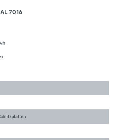
Sch
RAL 7016
ift
Sch
en
Sch
chlitzplatten