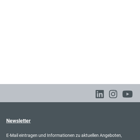
130,00 €*
litzplatte
exkl. 24,70 € MwSt.
154,70 € inkl. MwSt.
106,00 €*
litzplatte
exkl. 20,14 € MwSt.
126,14 € inkl. MwSt.
106,00 €*
litzplatte
exkl. 20,14 € MwSt.
126,14 € inkl. MwSt.
Newsletter
E-Mail eintragen und Informationen zu aktuellen Angeboten,