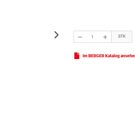
Produkt Anzahl: Gi
STK
Sch
Im BERGER Katalog ansehe
Sch