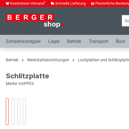
1
Kostenloser Versand
Schnelle Lieferung
Persönliche Beratun
springen
Zur Hauptnavigation springen
Schwerlastregale
Lager
Betrieb
Transport
Büro
Betrieb
Werkstatteinrichtungen
Lochplatten und Schlitzplatt
Schlitzplatte
Marke: KAPPES