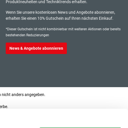
Produktneuheiten und Techniktrends erhalten.
133,00 €*
litzplatte
Wenn Sie unsere kostenlosen News und Angebote abonnieren,
exkl. 25,27 € MwSt.
erhalten Sie einen 10% Gutschein auf Ihren nächsten Einkauf.
158,27 € inkl. MwSt.
*Dieser Gutschein ist nicht kombinierbar mit weiteren Aktionen oder bereits
bestehenden Reduzierungen
News & Angebote abonnieren
73,00 €*
litzplatte
exkl. 13,87 € MwSt.
86,87 € inkl. MwSt.
73,00 €*
nicht anders angegeben.
litzplatte
exkl. 13,87 € MwSt.
erbe.
86,87 € inkl. MwSt.