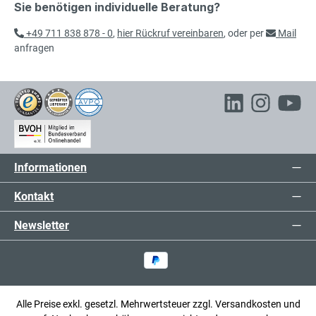
Sie benötigen individuelle Beratung?
Schlitzplatte
exkl. 24,70 € MwSt.
154,70 € inkl. MwSt.
+49 711 838 878 - 0
,
hier Rückruf vereinbaren
, oder per
Mail
anfragen
106,00 €*
Schlitzplatte
exkl. 20,14 € MwSt.
126,14 € inkl. MwSt.
106,00 €*
Informationen
Schlitzplatte
exkl. 20,14 € MwSt.
126,14 € inkl. MwSt.
Kontakt
Newsletter
73,00 €*
Schlitzplatte
exkl. 13,87 € MwSt.
86,87 € inkl. MwSt.
Alle Preise exkl. gesetzl. Mehrwertsteuer zzgl.
Versandkosten
und