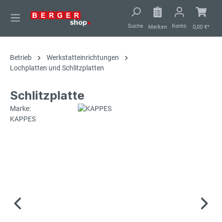
alt springen
Suche
Konto
Merken
0,00 €*
Betrieb
Werkstatteinrichtungen
Lochplatten und Schlitzplatten
Schlitzplatte
Marke:
KAPPES