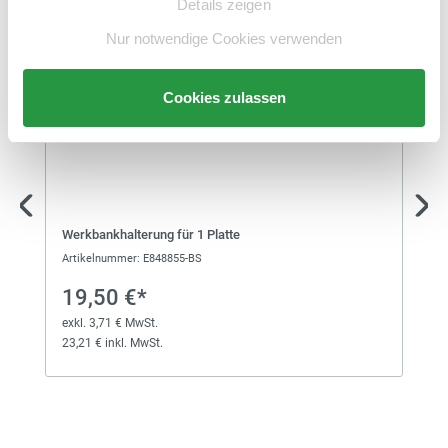
Schlitzplatte
Details zeigen
exkl. 20,14 € MwSt.
126,14 € inkl. MwSt.
Nur notwendige Cookies verwenden
47,50 €*
Cookies zulassen
Schlitzplatte
exkl. 9,03 € MwSt.
56,53 € inkl. MwSt.
106,00 €*
Schlitzplatte
Werkbankhalterung für 1 Platte
exkl. 20,14 € MwSt.
126,14 € inkl. MwSt.
Artikelnummer: E848855-BS
19,50 €*
73,00 €*
exkl. 3,71 € MwSt.
23,21 € inkl. MwSt.
Schlitzplatte
exkl. 13,87 € MwSt.
86,87 € inkl. MwSt.
130,00 €*