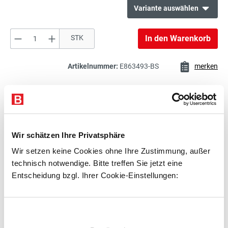
Variante auswählen
Produkt Anzahl: Gib den gewünschten Wert e
STK
In den Warenkorb
130,00 €*
Schlitzplatte
exkl. 24,70 € MwSt.
154,70 € inkl. MwSt.
Artikelnummer:
E863493-BS
merken
130,00 €*
Beschreibung
Schlitzplatte
exkl. 24,70 € MwSt.
Technische Daten
154,70 € inkl. MwSt.
Wir schätzen Ihre Privatsphäre
Zubehör
Wir setzen keine Cookies ohne Ihre Zustimmung, außer
106,00 €*
Beratung
technisch notwendige. Bitte treffen Sie jetzt eine
Schlitzplatte
exkl. 20,14 € MwSt.
Entscheidung bzgl. Ihrer Cookie-Einstellungen:
126,14 € inkl. MwSt.
Zubehör
Einwilligungsauswahl
106,00 €*